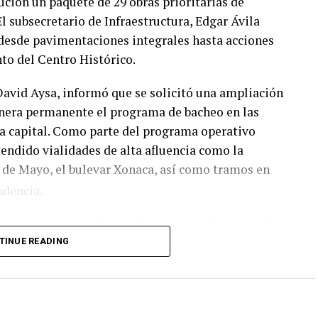
ción un paquete de 29 obras prioritarias de
l subsecretario de Infraestructura, Edgar Ávila
 desde pavimentaciones integrales hasta acciones
to del Centro Histórico.
, David Aysa, informó que se solicitó una ampliación
anera permanente el programa de bacheo en las
 la capital. Como parte del programa operativo
endido vialidades de alta afluencia como la
5 de Mayo, el bulevar Xonaca, así como tramos en
ndencia.
rivado de estos frentes de trabajo, se han logrado
a del año, respondiendo de forma paulatina a las
TINUE READING
 la administración municipal busca optimizar la
traslado vehicular y ofrecer vialidades más seguras