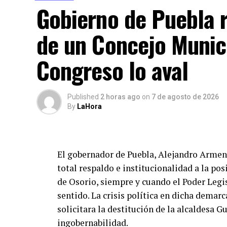
Gobierno de Puebla r
de un Concejo Munici
Congreso lo aval
Published
2 horas ago
on
7 de agosto de 2026
By
LaHora
El gobernador de Puebla, Alejandro Arment
total respaldo e institucionalidad a la po
de Osorio, siempre y cuando el Poder Legi
sentido. La crisis política en dicha demar
solicitara la destitución de la alcaldesa 
ingobernabilidad.