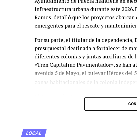
Ayuntamiento de Puebla mantiene en ejecu
infraestructura urbana durante este 2026. E
Ramos, detalló que los proyectos abarcan
emergentes para el rescate y mantenimien
Por su parte, el titular de la dependencia
presupuestal destinada a fortalecer de m
diferentes colonias y juntas auxiliares de
«Tren Capitalino Pavimentador», se han at
avenida 5 de Mayo, el bulevar Héroes del 
zonas habitacionales de la colonia Indepe
El Ayuntamiento capitalino reportó que, de
mitigar más de 183 mil baches en lo que v
CON
demandas ciudadanas. Con estas acciones,
movilidad urbana, reducir los tiempos de 
para automovilistas y peatones.
LOCAL