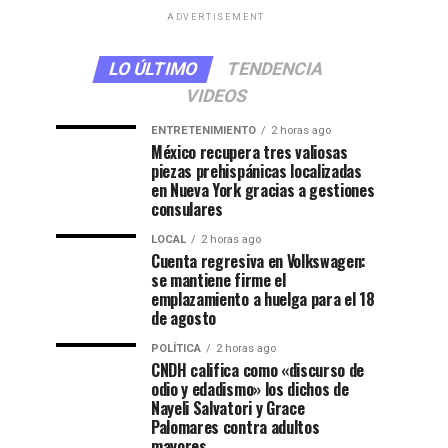
ADVERTISEMENT
LO ÚLTIMO
TENDENCIA
VIDEOS
ENTRETENIMIENTO
2 horas ago
México recupera tres valiosas
piezas prehispánicas localizadas
en Nueva York gracias a gestiones
consulares
LOCAL
2 horas ago
Cuenta regresiva en Volkswagen:
se mantiene firme el
emplazamiento a huelga para el 18
de agosto
POLÍTICA
2 horas ago
CNDH califica como «discurso de
odio y edadismo» los dichos de
Nayeli Salvatori y Grace
Palomares contra adultos
mayores