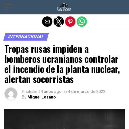
Salir de la versión móvil
INTERNACIONAL
Tropas rusas impiden a
bomberos ucranianos controlar
el incendio de la planta nuclear,
alertan socorristas
Published
4 años ago
on
4 de marzo de 2022
By
Miguel Lozano