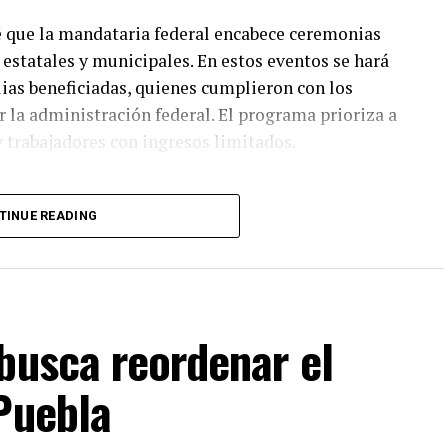
vé que la mandataria federal encabece ceremonias
estatales y municipales. En estos eventos se hará
ilias beneficiadas, quienes cumplieron con los
 la administración federal. El programa prioriza a
y trabajadores con ingresos limitados.
s cuentan con infraestructura urbana renovada,
munes diseñadas para fomentar la convivencia
TINUE READING
incorporan criterios de sustentabilidad ambiental y
 metas de desarrollo sostenible planteadas por el
.
busca reordenar el
 reitera su compromiso de detonar el bienestar
 inversión pública en materia de infraestructura
Puebla
s sobre este programa de vivienda pueden
tura de Urbano Puebla.