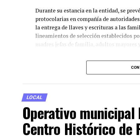
Durante su estancia en la entidad, se pre
protocolarias en compañía de autoridades 
la entrega de llaves y escrituras a las fam
lineamientos de selección establecidos por
madres jefas de familia, adultos mayores 
Los desarrollos habitacionales inaugurado
servicios básicos garantizados y áreas co
CON
comunitaria. Asimismo, las edificaciones 
eficiencia energética, alineándose con las
Gobierno Federal para el presente sexenio
LOCAL
Operativo municipal 
Con esta visita, la administración federal
social en el centro del país a través de la
Centro Histórico de 
habitacional. Los detalles institucionale
consultarse de manera directa en la cober