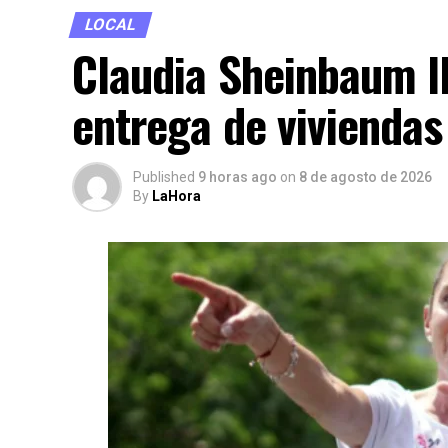
LOCAL
Claudia Sheinbaum l
entrega de viviendas
Published
9 horas ago
on
8 de agosto de 2026
By
LaHora