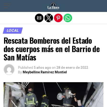
Salir de la versión móvil
LOCAL
Rescata Bomberos del Estado
dos cuerpos más en el Barrio de
San Matías
Published
5 años ago
on
28 de enero de 2022
By
Meybelline Ramírez Montiel