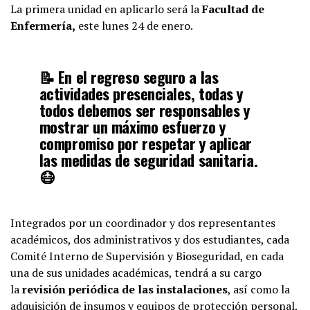
La primera unidad en aplicarlo será la
Facultad de
Enfermería,
este lunes 24 de enero.
📝 En el regreso seguro a las
actividades presenciales, todas y
todos debemos ser responsables y
mostrar un máximo esfuerzo y
compromiso por respetar y aplicar
las medidas de seguridad sanitaria.
😷
🗞 Consulta el boletín completo aquí:
Integrados por un coordinador y dos representantes
https://t.co/BRijsN7iMU
académicos, dos administrativos y dos estudiantes, cada
pic.twitter.com/iPnGwkoxQQ
Comité Interno de Supervisión y Bioseguridad, en cada
una de sus unidades académicas, tendrá a su cargo
— BUAP (@BUAPoficial)
January 24,
la
revisión periódica de las instalaciones
, así como la
2022
adquisición de insumos y equipos de protección personal,