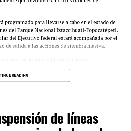
anente que involucre a los tres órdenes de
tá programado para llevarse a cabo en el estado de
nes del Parque Nacional Iztaccíhuatl-Popocatépetl.
ular del Ejecutivo federal estará acompañada por el
zo de salida a las acciones de siembra masiva.
 millones de árboles y plantas en puntos
izando tanto métodos tradicionales de reforestación
ovaciones anunciadas destaca el uso de drones
TINUE READING
las protegidas con sustratos y fertilizantes en
ente y Recursos naturales (Semarnat) enfatizó que
suspensión de líneas
 una riqueza natural invaluable compuesta por
as autoridades recordaron que el ciclo del agua y
ectamente de la salud de estos bosques, gravemente