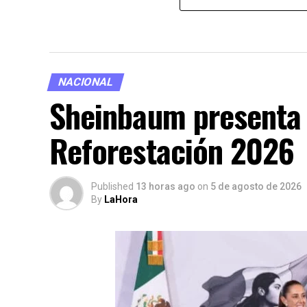
NACIONAL
Sheinbaum presenta 
Reforestación 2026
Published
13 horas ago
on
5 de agosto de 2026
By
LaHora