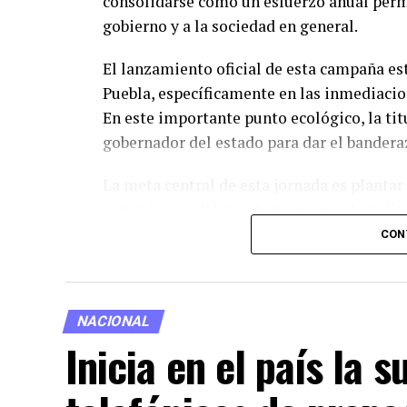
consolidarse como un esfuerzo anual perm
gobierno y a la sociedad en general.
El lanzamiento oficial de esta campaña es
Puebla, específicamente en las inmediacio
En este importante punto ecológico, la tit
gobernador del estado para dar el bandera
La meta central de esta jornada es plantar
estratégicos del territorio nacional, util
como tecnologías avanzadas. Entre las inn
CON
especializados para la dispersión de semil
zonas de difícil acceso.
NACIONAL
Por su parte, la Secretaría de Medio Ambi
Inicia en el país la 
el 70% del territorio mexicano cuenta con
selvas, bosques, matorrales y manglares. L
la estabilidad de los suelos dependen dir