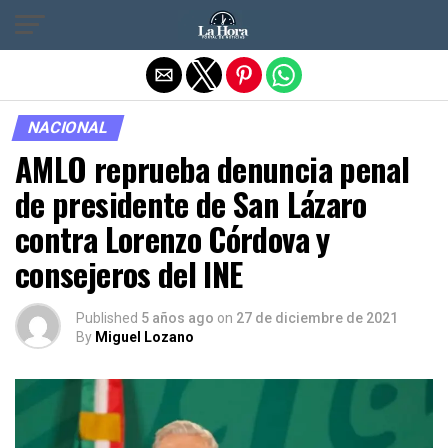
Salir de la versión móvil
NACIONAL
AMLO reprueba denuncia penal
de presidente de San Lázaro
contra Lorenzo Córdova y
consejeros del INE
Published
5 años ago
on
27 de diciembre de 2021
By
Miguel Lozano