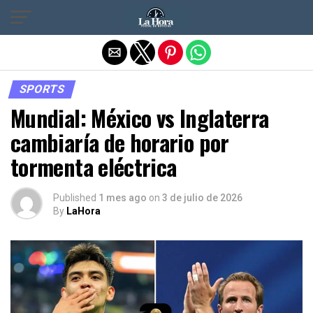
Salir de la versión móvil
SPORTS
Mundial: México vs Inglaterra
cambiaría de horario por
tormenta eléctrica
Published
1 mes ago
on
3 de julio de 2026
By
LaHora