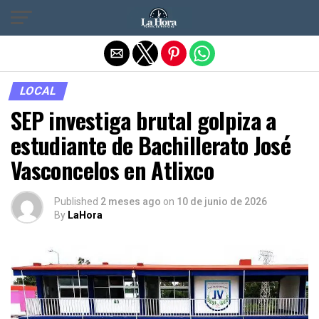
Salir de la versión móvil
LOCAL
SEP investiga brutal golpiza a
estudiante de Bachillerato José
Vasconcelos en Atlixco
Published
2 meses ago
on
10 de junio de 2026
By
LaHora