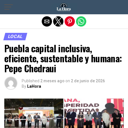
Salir de la versión móvil
LOCAL
Puebla capital inclusiva,
eficiente, sustentable y humana:
Pepe Chedraui
Published
2 meses ago
on
2 de junio de 2026
By
LaHora