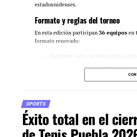
estadounidenses.
Formato y reglas del torneo
En esta edición participan
36 equipos
en t
formato renovado:
Fase Uno:
Cada club disputará tres parti
Sin empates:
Si un encuentro concluye i
de manera directa mediante una
tanda d
CON
premia tanto las victorias en tiempo re
Fase Final:
Los cuatro mejores equipos d
los cuartos de final, donde los cruces s
SPORTS
Premios internacionales:
Además del 
Éxito total en el cie
Concacaf Champions Cup 2027
, mient
los octavos de final de dicho torneo regi
de Tenis Puebla 2026: