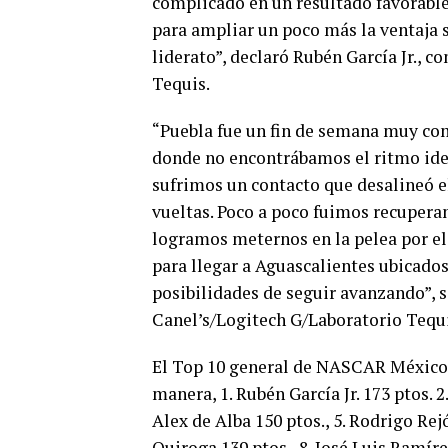
complicado en un resultado favorable
para ampliar un poco más la ventaja 
liderato”, declaró Rubén García Jr., 
Tequis.
“Puebla fue un fin de semana muy com
donde no encontrábamos el ritmo idea
sufrimos un contacto que desalineó e
vueltas. Poco a poco fuimos recuperan
logramos meternos en la pelea por el
para llegar a Aguascalientes ubicado
posibilidades de seguir avanzando”, 
Canel’s/Logitech G/Laboratorio Tequi
El Top 10 general de NASCAR México 
manera, 1. Rubén García Jr. 173 ptos. 2
Alex de Alba 150 ptos., 5. Rodrigo Rej
Quiroga 139 ptos., 8. José Luis Ramírez