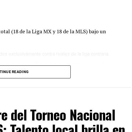
otal (18 de la Liga MX y 18 de la MLS) bajo un
dos exclusivamente contra rivales de la liga contraria.
gualado tras los 90 minutos reglamentarios, se definirá
e penales
, implementando un sistema de puntuación que
TINUE READING
gular como las obtenidas desde los once pasos.
e la Liga MX y los cuatro mejores de la MLS avanzarán a
eguirán enfrentando a clubes de ambas ligas.
campeonato, se disputarán
tres boletos para la
rre del Torneo Nacional
ras que el equipo monarca accederá de forma directa a
onal.
 Talento local brilla en