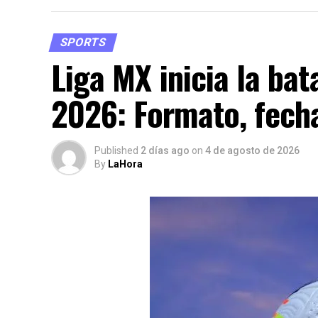
SPORTS
Liga MX inicia la bat
2026: Formato, fecha
Published
2 días ago
on
4 de agosto de 2026
By
LaHora