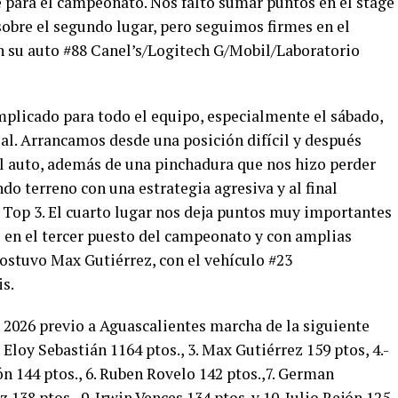
 para el campeonato. Nos faltó sumar puntos en el stage
sobre el segundo lugar, pero seguimos firmes en el
con su auto #88 Canel’s/Logitech G/Mobil/Laboratorio
plicado para todo el equipo, especialmente el sábado,
l. Arrancamos desde una posición difícil y después
l auto, además de una pinchadura que nos hizo perder
do terreno con una estrategia agresiva y al final
 Top 3. El cuarto lugar nos deja puntos muy importantes
s en el tercer puesto del campeonato y con amplias
sostuvo Max Gutiérrez, con el vehículo #23
s.
2026 previo a Aguascalientes marcha de la siguiente
. Eloy Sebastián 1164 ptos., 3. Max Gutiérrez 159 ptos, 4.-
ón 144 ptos., 6. Ruben Rovelo 142 ptos.,7. German
 138 ptos., 9. Irwin Vences 134 ptos. y 10. Julio Rejón 125