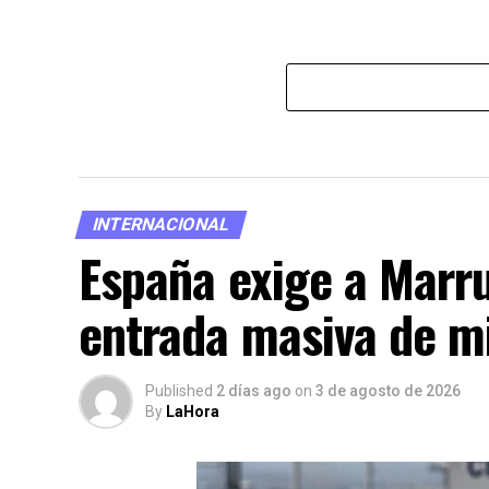
INTERNACIONAL
España exige a Marru
entrada masiva de m
Published
2 días ago
on
3 de agosto de 2026
By
LaHora