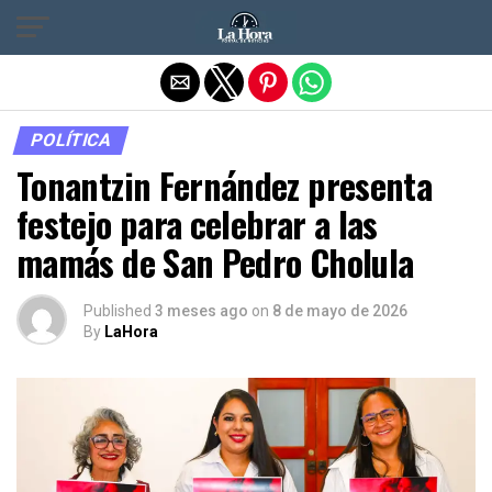
Salir de la versión móvil
POLÍTICA
Tonantzin Fernández presenta
festejo para celebrar a las
mamás de San Pedro Cholula
Published
3 meses ago
on
8 de mayo de 2026
By
LaHora