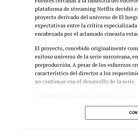
Fuentes cercanas a la industria del entre
plataforma de streaming Netflix decidió ca
proyecto derivado del universo de El Jueg
expectativas entre la crítica especializada
encabezada por el aclamado cineasta esta
El proyecto, concebido originalmente com
exitoso universo de la serie surcoreana, e
preproducción. A pesar de los esfuerzos cr
característico del director a los requerimi
no continuar con el desarrollo de la serie.
La noticia ha causado revuelo entre los seg
esperaban ver una reinterpretación occide
continúa enfocando sus recursos en otros 
CON
temporadas principales de su propiedad int
Los pormenores y las reacciones de la ind