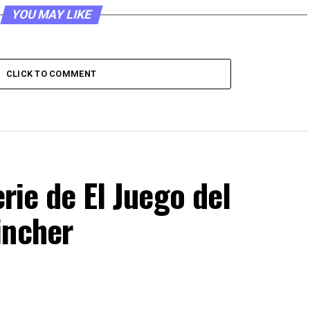
YOU MAY LIKE
CLICK TO COMMENT
erie de El Juego del
incher