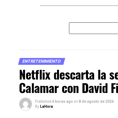
ENTRETENIMIENTO
Netflix descarta la s
Calamar con David F
Published
6 horas ago
on
8 de agosto de 2026
By
LaHora