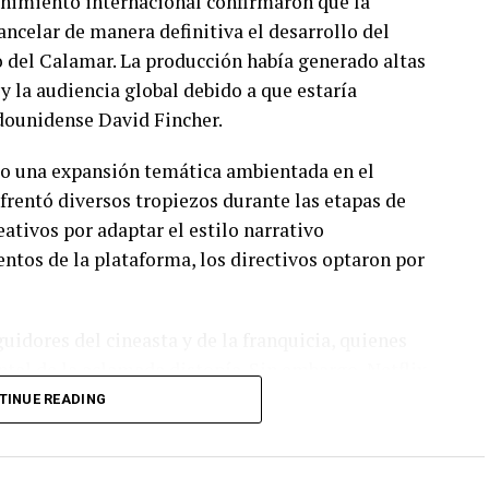
tenimiento internacional confirmaron que la
ncelar de manera definitiva el desarrollo del
o del Calamar. La producción había generado altas
 y la audiencia global debido a que estaría
dounidense David Fincher.
o una expansión temática ambientada en el
nfrentó diversos tropiezos durante las etapas de
eativos por adaptar el estilo narrativo
entos de la plataforma, los directivos optaron por
uidores del cineasta y de la franquicia, quienes
ntal de la aclamada distopía. Sin embargo, Netflix
proyectos derivados y en la continuidad de las
TINUE READING
electual más lucrativa a nivel internacional.
ustria ante esta cancelación pueden consultarse a