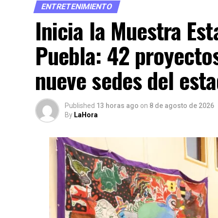
ENTRETENIMIENTO
detalle en el portal de Municipios Puebla.
Inicia la Muestra Es
Puebla: 42 proyectos
nueve sedes del est
Published
13 horas ago
on
8 de agosto de 2026
By
LaHora