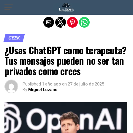
Salir de la versión móvil
GEEK
¿Usas ChatGPT como terapeuta?
Tus mensajes pueden no ser tan
privados como crees
Published
1 año ago
on
27 de julio de 2025
By
Miguel Lozano