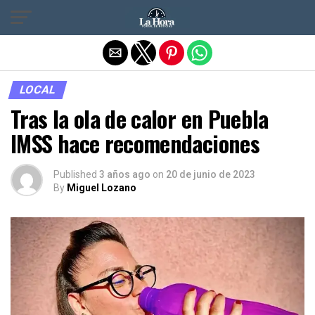
Salir de la versión móvil
LOCAL
Tras la ola de calor en Puebla
IMSS hace recomendaciones
Published
3 años ago
on
20 de junio de 2023
By
Miguel Lozano