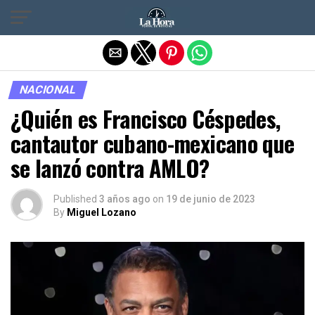
Salir de la versión móvil
NACIONAL
¿Quién es Francisco Céspedes,
cantautor cubano-mexicano que
se lanzó contra AMLO?
Published
3 años ago
on
19 de junio de 2023
By
Miguel Lozano