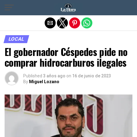
Salir de la versión móvil
LOCAL
El gobernador Céspedes pide no
comprar hidrocarburos ilegales
Published
3 años ago
on
16 de junio de 2023
By
Miguel Lozano