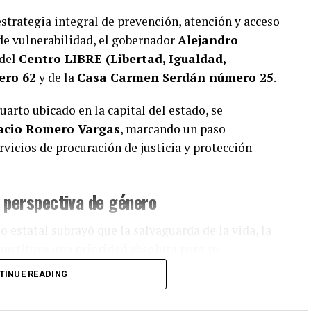
strategia integral de prevención, atención y acceso
 de vulnerabilidad, el gobernador
Alejandro
 del
Centro LIBRE (Libertad, Igualdad,
ero 62
y de la
Casa Carmen Serdán número 25
.
uarto ubicado en la capital del estado, se
acio Romero Vargas
, marcando un paso
rvicios de procuración de justicia y protección
 perspectiva de género
o estatal subrayó que la salvaguarda de la vida, la
onstituye una prioridad absoluta para su
a auténtica justicia social.
TINUE READING