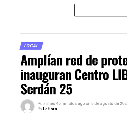
LOCAL
Amplían red de prot
inauguran Centro LI
Serdán 25
Published
45 minutos ago
on
6 de agosto de 202
By
LaHora