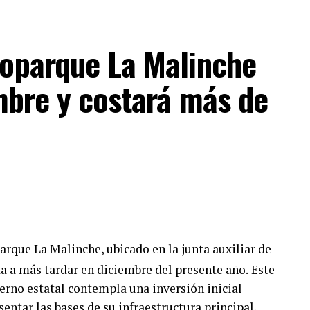
n fortalecer la prevención
izar atención integral,
 ofrecer acompañamiento
coparque La Malinche
 puedan reconstruir su
embre y costará más de
n entorno de seguridad,
destacó
Armenta Mier
.
 que el estado llegó a ocupar el séptimo lugar a
ios, una problemática que impulsó la adopción del
 de México. Gracias a estas acciones conjuntas, la
ar 12 en el ranking nacional
, reportando
delito de feminicidio durante el primer
arque La Malinche, ubicado en la junta auxiliar de
 a más tardar en diciembre del presente año.
Este
rno estatal contempla una inversión inicial
sentar las bases de su infraestructura principal.
e la política de género en el estado detallaron que