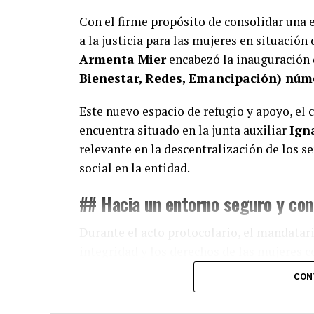
Con el firme propósito de consolidar una e
a la justicia para las mujeres en situación
Armenta Mier
encabezó la inauguración
Bienestar, Redes, Emancipación) núm
Este nuevo espacio de refugio y apoyo, el c
encuentra situado en la junta auxiliar
Ign
relevante en la descentralización de los se
social en la entidad.
## Hacia un entorno seguro y con
Durante el acto protocolario, el mandatari
integridad y los derechos de las mujeres c
administración y para la construcción de un
CON