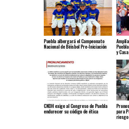
Puebla albergará el Campeonato
Amplía
Nacional de Béisbol Pre-Iniciación
Puebla
y Casa
CNDH exige al Congreso de Puebla
Pronos
endurecer su código de ética
para P
riesgo