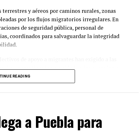
s terrestres y aéreos por caminos rurales, zonas
leadas por los flujos migratorios irregulares. En
raciones de seguridad pública, personal de
as, coordinados para salvaguardar la integridad
ilidad.
ectivos de apoyo a migrantes han exigido a las
ación y garantizar la seguridad en los corredores
 del Istmo representa uno de los puntos más
TINUE READING
a la presencia de redes de delincuencia organizada
lega a Puebla para