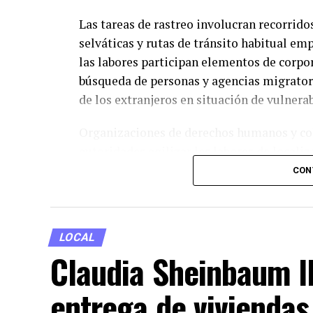
Las tareas de rastreo involucran recorrido
selváticas y rutas de tránsito habitual emp
las labores participan elementos de corpo
búsqueda de personas y agencias migratori
de los extranjeros en situación de vulnerab
Organizaciones de derechos humanos y col
autoridades agilizar las labores de localiz
transitados por esta población. La región
CON
complejos del trayecto migratorio debido 
que operan en la zona.
LOCAL
Claudia Sheinbaum l
entrega de viviendas