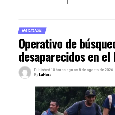
NACIONAL
Operativo de búsque
desaparecidos en el
Published
10 horas ago
on
8 de agosto de 2026
By
LaHora