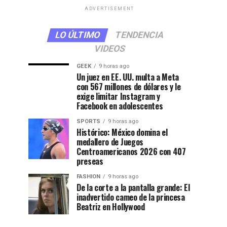
ADVERTISEMENT
LO ÚLTIMO
TENDENCIA
VIDEOS
GEEK
9 horas ago
Un juez en EE. UU. multa a Meta
con 567 millones de dólares y le
exige limitar Instagram y
Facebook en adolescentes
SPORTS
9 horas ago
Histórico: México domina el
medallero de Juegos
Centroamericanos 2026 con 407
preseas
FASHION
9 horas ago
De la corte a la pantalla grande: El
inadvertido cameo de la princesa
Beatriz en Hollywood