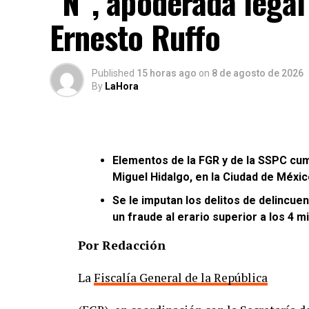
“N”, apoderada legal 
Ernesto Ruffo
Published
15 horas ago
on
8 de agosto de 2026
By
LaHora
Elementos de la FGR y de la SSPC cum
Miguel Hidalgo, en la Ciudad de Méxic
Se le imputan los delitos de delincu
un fraude al erario superior a los 4 m
Por Redacción
La
Fiscalía General de la República