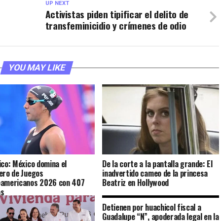
UP NEXT
Activistas piden tipificar el delito de
transfeminicidio y crímenes de odio
YOU MAY LIKE
ico: México domina el
De la corte a la pantalla grande: El
ero de Juegos
inadvertido cameo de la princesa
oamericanos 2026 con 407
Beatriz en Hollywood
as
Detienen por huachicol fiscal a
Guadalupe “N”, apoderada legal en la