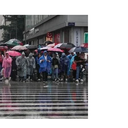
ción de contratos comerciales y gestión de tramitología
encias.
nte autorizada en diversas cuentas bancarias vinculadas
ondos.
de las redes de contrabando de combustible más
s para la hacienda pública en más de 4 millones de
 del juez de la causa para definir su situación