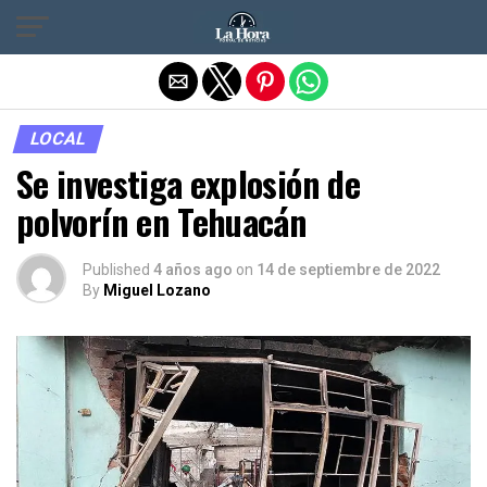
Salir de la versión móvil
LOCAL
Se investiga explosión de
polvorín en Tehuacán
Published
4 años ago
on
14 de septiembre de 2022
By
Miguel Lozano