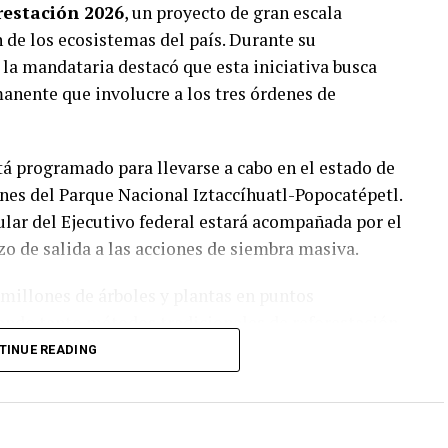
restación 2026
, un proyecto de gran escala
 de los ecosistemas del país. Durante su
 la mandataria destacó que esta iniciativa busca
anente que involucre a los tres órdenes de
tá programado para llevarse a cabo en el estado de
nes del Parque Nacional Iztaccíhuatl-Popocatépetl.
ular del Ejecutivo federal estará acompañada por el
zo de salida a las acciones de siembra masiva.
 millones de árboles y plantas en puntos
izando tanto métodos tradicionales de reforestación
ovaciones anunciadas destaca el uso de drones
TINUE READING
las protegidas con sustratos y fertilizantes en