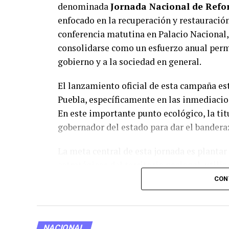
denominada
Jornada Nacional de Refo
enfocado en la recuperación y restauración
conferencia matutina en Palacio Nacional,
consolidarse como un esfuerzo anual perm
gobierno y a la sociedad en general.
El lanzamiento oficial de esta campaña es
Puebla, específicamente en las inmediacio
En este importante punto ecológico, la tit
gobernador del estado para dar el bandera
La meta central de esta jornada es plantar
estratégicos del territorio nacional, util
como tecnologías avanzadas. Entre las inn
CON
especializados para la dispersión de semil
zonas de difícil acceso.
NACIONAL