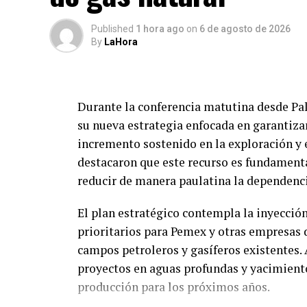
Published
1 hora ago
on
6 de agosto de 2026
By
LaHora
Durante la conferencia matutina desde Pal
su nueva estrategia enfocada en garantizar
incremento sostenido en la exploración y 
destacaron que este recurso es fundamental
reducir de manera paulatina la dependenci
El plan estratégico contempla la inyección
prioritarios para Pemex y otras empresas d
campos petroleros y gasíferos existentes.
proyectos en aguas profundas y yacimiento
producción para los próximos años.