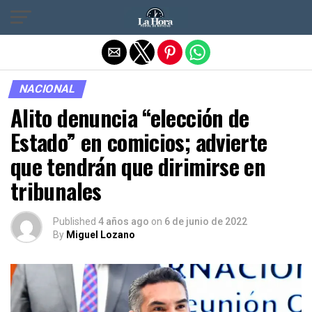
Salir de la versión móvil
NACIONAL
Alito denuncia “elección de
Estado” en comicios; advierte
que tendrán que dirimirse en
tribunales
Published
4 años ago
on
6 de junio de 2022
By
Miguel Lozano