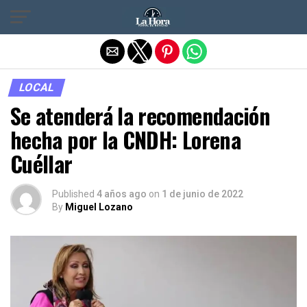
Salir de la versión móvil
LOCAL
Se atenderá la recomendación
hecha por la CNDH: Lorena
Cuéllar
Published
4 años ago
on
1 de junio de 2022
By
Miguel Lozano