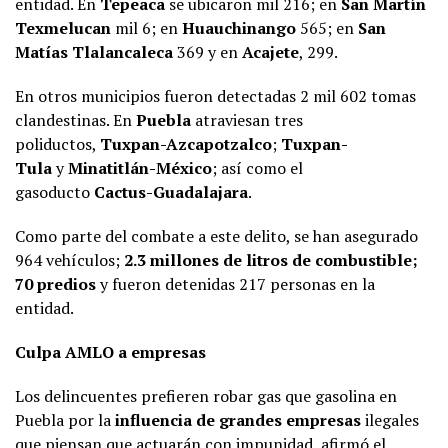
entidad. En
Tepeaca
se ubicaron mil 216; en
San Martín
Texmelucan
mil 6; en
Huauchinango
565; en
San
Matías Tlalancaleca
369 y en
Acajete
, 299.
En otros municipios fueron detectadas 2 mil 602 tomas
clandestinas. En
Puebla
atraviesan tres
poliductos,
Tuxpan-Azcapotzalco
;
Tuxpan-
Tula
y
Minatitlán-México
; así como el
gasoducto
Cactus-Guadalajara
.
Como parte del combate a este delito, se han asegurado
964 vehículos;
2.3 millones de litros de combustible;
70 predios
y fueron detenidas 217 personas en la
entidad.
Culpa AMLO a empresas
Los delincuentes prefieren robar gas que gasolina en
Puebla por la
influencia de grandes empresas
ilegales
que piensan que actuarán con impunidad, afirmó el