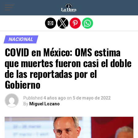
Salir de la versión móvil
NACIONAL
COVID en México: OMS estima
que muertes fueron casi el doble
de las reportadas por el
Gobierno
Published
4 años ago
on
5 de mayo de 2022
By
Miguel Lozano