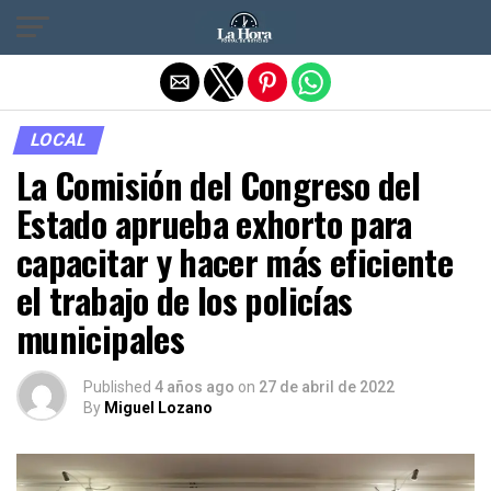
Salir de la versión móvil
LOCAL
La Comisión del Congreso del
Estado aprueba exhorto para
capacitar y hacer más eficiente
el trabajo de los policías
municipales
Published
4 años ago
on
27 de abril de 2022
By
Miguel Lozano