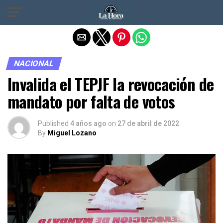
Salir de la versión móvil
NACIONAL
Invalida el TEPJF la revocación de
mandato por falta de votos
Published
4 años ago
on
27 de abril de 2022
By
Miguel Lozano