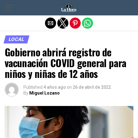
Salir de la versión móvil
LOCAL
Gobierno abrirá registro de
vacunación COVID general para
niños y niñas de 12 años
Published
4 años ago
on
26 de abril de 2022
By
Miguel Lozano