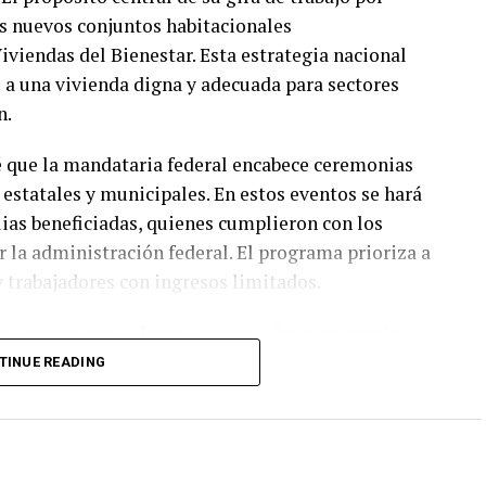
os nuevos conjuntos habitacionales
iviendas del Bienestar. Esta estrategia nacional
l a una vivienda digna y adecuada para sectores
n.
vé que la mandataria federal encabece ceremonias
estatales y municipales. En estos eventos se hará
ilias beneficiadas, quienes cumplieron con los
 la administración federal. El programa prioriza a
y trabajadores con ingresos limitados.
s cuentan con infraestructura urbana renovada,
munes diseñadas para fomentar la convivencia
TINUE READING
incorporan criterios de sustentabilidad ambiental y
 metas de desarrollo sostenible planteadas por el
.