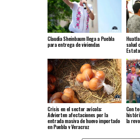
Claudia Sheinbaum llega a Puebla
Huatla
para entrega de viviendas
salud 
Estata
Crisis en el sector avícola:
Con te
Advierten afectaciones por la
histór
entrada masiva de huevo importado
la rev
en Puebla y Veracruz