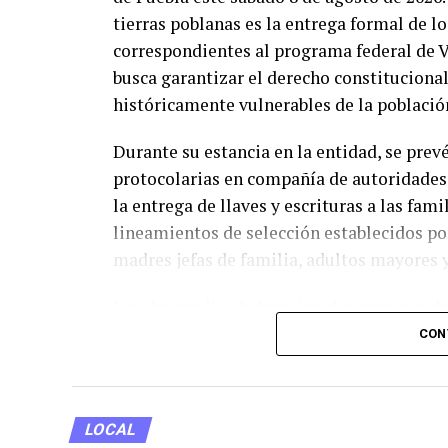
tierras poblanas es la entrega formal de l
correspondientes al programa federal de V
busca garantizar el derecho constituciona
históricamente vulnerables de la població
Durante su estancia en la entidad, se pre
protocolarias en compañía de autoridades 
la entrega de llaves y escrituras a las fam
lineamientos de selección establecidos por
madres jefas de familia, adultos mayores 
Los desarrollos habitacionales inaugurado
servicios básicos garantizados y áreas co
CON
comunitaria. Asimismo, las edificaciones 
eficiencia energética, alineándose con las
Gobierno Federal para el presente sexenio
LOCAL