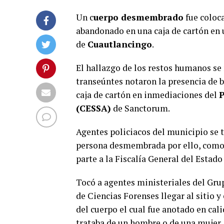
Un c
uerpo desmembrado
fue coloc
abandonado en una caja de cartón en
de
Cuautlancingo
.
El hallazgo de los restos humanos se r
transeúntes notaron la presencia de 
caja de cartón en inmediaciones del
P
(CESSA)
de Sanctorum.
Agentes policiacos del municipio se t
persona desmembrada por ello, como 
parte a la Fiscalía General del Estado
Tocó a agentes ministeriales del Gru
de Ciencias Forenses llegar al sitio 
del cuerpo el cual fue anotado en cal
trataba de un hombre o de una mujer.