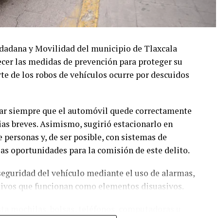
udadana y Movilidad del municipio de Tlaxcala
lecer las medidas de prevención para proteger su
te de los robos de vehículos ocurre por descuidos
car siempre que el automóvil quede correctamente
ias breves. Asimismo, sugirió estacionarlo en
e personas y, de ser posible, con sistemas de
as oportunidades para la comisión de este delito.
 seguridad del vehículo mediante el uso de alarmas,
ntivos que funcionan como elementos disuasivos.
sta mochilas, bolsas, teléfonos, computadoras u