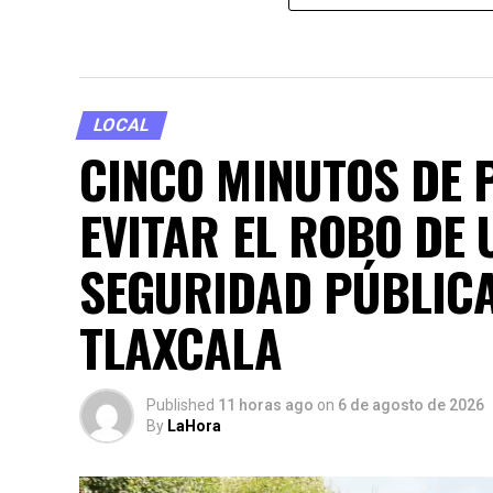
LOCAL
CINCO MINUTOS DE 
EVITAR EL ROBO DE 
SEGURIDAD PÚBLICA
TLAXCALA
Published
11 horas ago
on
6 de agosto de 2026
By
LaHora