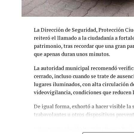
La Dirección de Seguridad, Protección Ci
reiteró el llamado a la ciudadanía a forta
patrimonio, tras recordar que una gran par
que apenas duran unos minutos.
La autoridad municipal recomendó verifi
cerrado, incluso cuando se trate de ausenc
lugares iluminados, con alta circulación d
videovigilancia, condiciones que reducen l
De igual forma, exhortó a hacer visible la
trabavolantes u otros dispositivos preve
Otra recomendación es evitar dejar a la vi