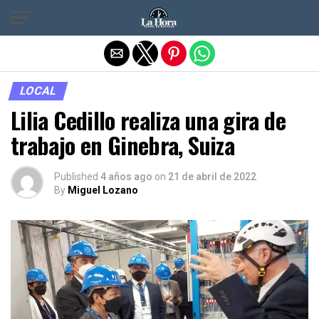
Salir de la versión móvil
LOCAL
Lilia Cedillo realiza una gira de
trabajo en Ginebra, Suiza
Published
4 años ago
on
21 de abril de 2022
By
Miguel Lozano