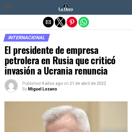
Salir de la versión móvil
INTERNACIONAL
El presidente de empresa
petrolera en Rusia que criticó
invasión a Ucrania renuncia
Published
4 años ago
on
21 de abril de 2022
By
Miguel Lozano