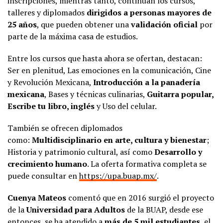
inscripciones, mientras tanto, continúan los cursos,
talleres y diplomados
dirigidos a personas mayores de
25 años
, que pueden obtener una
validación oficial
por
parte de la máxima casa de estudios.
Entre los cursos que hasta ahora se ofertan, destacan:
Ser en plenitud, Las emociones en la comunicación, Cine
y Revolución Mexicana,
Introducción a la panadería
mexicana
, Bases y técnicas culinarias,
Guitarra popular,
Escribe tu libro, inglés
y Uso del celular.
También se ofrecen diplomados
como:
Multidisciplinario en arte, cultura y bienestar
;
Historia y patrimonio cultural, así como
Desarrollo y
crecimiento humano
. La oferta formativa completa se
puede consultar en
https://upa.buap.mx/
.
Cuenya Mateos
comentó que en 2016 surgió el proyecto
de la
Universidad para Adultos
de la BUAP, desde ese
entonces, se ha atendido a
más de 5 mil estudiantes
, el