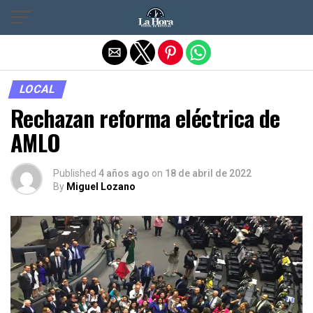
Salir de la versión móvil
LOCAL
Rechazan reforma eléctrica de
AMLO
Published
4 años ago
on
18 de abril de 2022
By
Miguel Lozano