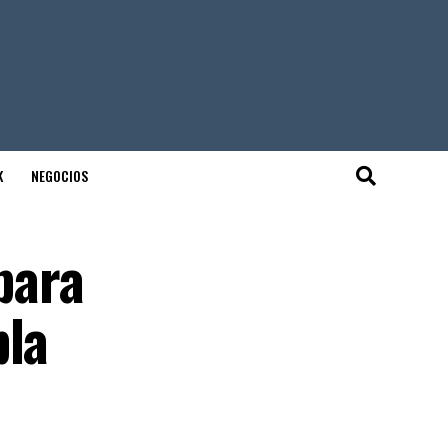
K
NEGOCIOS
para
bla