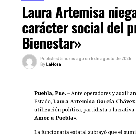
Laura Artemisa niega 
emitieron expresiones consideradas discri
desatando el rechazo generalizado de la c
carácter social del 
Curiosamente, vecinos de la zona comercia
Bienestar»
presencia de la casa de gestión pasaba des
publicitarios o lonas visibles que alerta
cotidiano. En tanto se evalúan los daños m
Published
5 horas ago
on
6 de agosto de 2026
adyacente de carácter político ante los pr
By
LaHora
fuerza partidista.
Puebla, Pue.
– Ante operadores y auxiliare
Estado,
Laura Artemisa García Chávez
utilización política, partidista o lucrativ
Amor a Puebla»
.
La funcionaria estatal subrayó que el sum