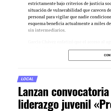
estrictamente bajo criterios de justicia s
situación de vulnerabilidad que carecen d
personal para vigilar que nadie condicione
esquema beneficia actualmente a miles de
sin intermediarios.
García Chávez enfatizó que el acceso al 
puede ni debe estar sujeto a intereses de 
contexto donde el abasto del líquido repres
CON
mantendrán auditorías constantes y mecan
que los apoyos lleguen verdaderamente a 
alejadas del estado.
LOCAL
Lanzan convocatoria
Finalmente, la titular de la Secretaría de
cualquier anomalía, condicionamiento o in
liderazgo juvenil «Pr
públicos o gestores que pretendan cobrar 
estas acciones, el gobierno estatal refre