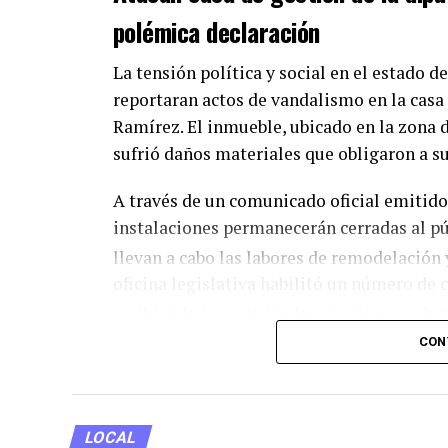
polémica declaración
La tensión política y social en el estado d
reportaran actos de vandalismo en la casa
Ramírez. El inmueble, ubicado en la zona d
sufrió daños materiales que obligaron a s
A través de un comunicado oficial emitido 
instalaciones permanecerán cerradas al p
llevan a cabo las labores de remodelación
oficina legislativa habilitó un número de 
recibiendo las solicitudes, gestiones y dud
CON
Aunque el reporte oficial se limitó a seña
destrozos, colaboradores cercanos a la le
la reciente y fuerte polémica mediática qu
LOCAL
participación en un programa de pódcast j