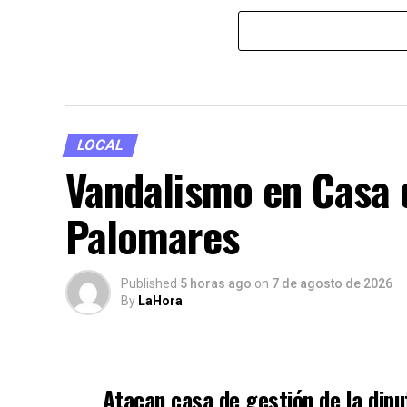
LOCAL
Vandalismo en Casa 
Palomares
Published
5 horas ago
on
7 de agosto de 2026
By
LaHora
Atacan casa de gestión de la dip