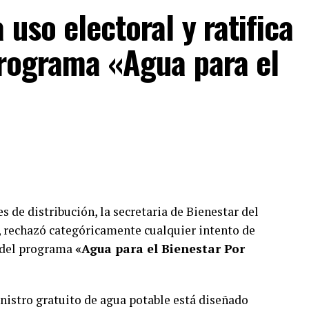
uso electoral y ratifica
minatorias y ofensivas hacia los adultos mayores,
iudadanía.
programa «Agua para el
l donde opera la oficina señalaron que la
apercibida, ya que carecía de elementos
ran a la comunidad sobre su funcionamiento
ateriales, la legisladora enfrenta un escenario
ocedimientos disciplinarios iniciados por su propia
s de distribución, la secretaria de Bienestar del
, rechazó categóricamente cualquier intento de
a del programa
«Agua para el Bienestar Por
inistro gratuito de agua potable está diseñado