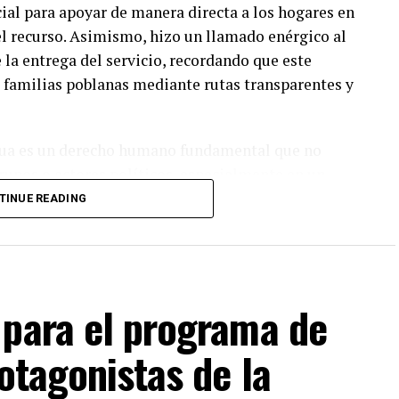
ocial para apoyar de manera directa a los hogares en
el recurso. Asimismo, hizo un llamado enérgico al
 la entrega del servicio, recordando que este
 familias poblanas mediante rutas transparentes y
agua es un derecho humano fundamental que no
grupos o actores políticos, especialmente en un
enta un reto prioritario. Por ello, reiteró que se
TINUE READING
ismos de supervisión rigurosos para garantizar
quienes más lo necesitan en las comunidades más
 para el programa de
 Bienestar exhortó a la ciudadanía a denunciar
tento de extorsión por parte de malos servidores
otagonistas de la
por un programa que es totalmente gratuito. Con
nda su compromiso de actuar con honestidad y