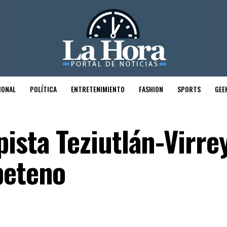
IONAL
POLÍTICA
ENTRETENIMIENTO
FASHION
SPORTS
GEE
ista Teziutlán-Virre
peteno