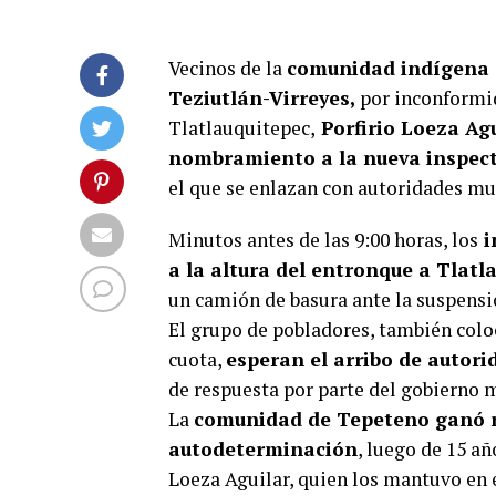
Vecinos de la
comunidad indígena d
Teziutlán-Virreyes,
por inconformid
Tlatlauquitepec,
Porfirio Loeza Agu
nombramiento a la nueva inspec
el que se enlazan con autoridades mu
Minutos antes de las 9:00 horas, los
i
a la altura del entronque a Tlatl
un camión de basura ante la suspensió
El grupo de pobladores, también colo
cuota,
esperan el arribo de autori
de respuesta por parte del gobierno 
La
comunidad de Tepeteno ganó r
autodeterminación
, luego de 15 a
Loeza Aguilar, quien los mantuvo en e