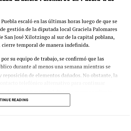
e Puebla escaló en las últimas horas luego de que se
 de gestión de la diputada local Graciela Palomares
e San José Xilotzingo al sur de la capital poblana,
u cierre temporal de manera indefinida.
por su equipo de trabajo, se confirmó que las
úblico durante al menos una semana mientras se
 y reposición de elementos dañados.
No obstante, la
contacto telefónico alternativo para continuar
as de los habitantes del distrito correspondiente.
TINUE READING
lar los trabajos de mantenimiento derivados de los
gisladora relacionaron el ataque directamente con
e enfrenta. Dicha controversia surgió a raíz de su
unto a la también política Nayeli Salvatori, donde