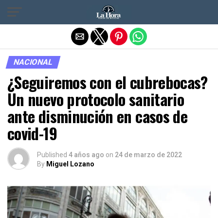
Salir de la versión móvil
NACIONAL
¿Seguiremos con el cubrebocas?
Un nuevo protocolo sanitario
ante disminución en casos de
covid-19
Published
4 años ago
on
24 de marzo de 2022
By
Miguel Lozano