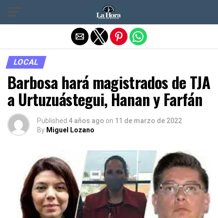
Salir de la versión móvil
LOCAL
Barbosa hará magistrados de TJA
a Urtuzuástegui, Hanan y Farfán
Published
4 años ago
on
11 de marzo de 2022
By
Miguel Lozano