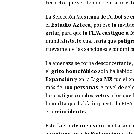
Perfecto, que se olviden de ir a un es
La Selección Mexicana de Futbol se e
el
Estadio Azteca
, por eso la invita
gritar, para que la
FIFA castigue a 
mundialista, lo cual haría que
peligr
nuevamente las sanciones económica
La amenaza se torna desconcertante, 
el
grito homofóbico
solo ha habido
Expansión
y en la
Liga MX
fue el e
más de
100 personas
. A nivel de se
los castigos con
dos vetos
a los que 
la
multa
que había impuesto la FIFA 
era
reincidente.
Este “
acto de inclusión
” no ha sido
a
sentenciar a la Federación
no tan