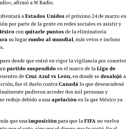
tadio», afirmó a W Radio.
nfrentará a
Estados Unidos
el próximo 24 de marzo en
ción por parte de la gente en redes sociales es asistir y
México
con
quitarle puntos
de la eliminatoria
ara
su lugar
rumbo al mundial
, más vetos e incluso
s.
pues desde que entró en vigor la vigilancia por cometer
 un
partido suspendido
en el marco de la
Liga de
ncuentro de
Cruz Azul vs León
, en donde se
desalojó
a
lección, fue el duelo contra
Canadá
lo que desencadenó
finalmente pudieron acceder dos mil personas y
se redujo debido a una
apelación
en la que México ya
 más que una
imposición
para que la
FIFA
no vuelva
to por el veto, sino por el dinero que le costó. En el