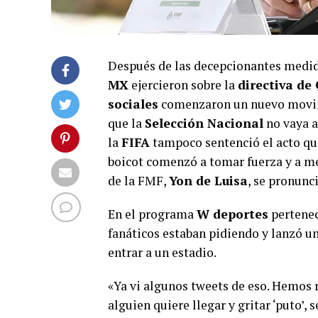
Después de las decepcionantes medid
MX
ejercieron sobre la
directiva de
sociales
comenzaron un nuevo movim
que la
Selección Nacional
no vaya 
la
FIFA
tampoco sentenció el acto que
boicot comenzó a tomar fuerza y a me
de la FMF,
Yon de Luisa
, se pronunci
En el programa
W deportes
pertenec
fanáticos estaban pidiendo y lanzó u
entrar a un estadio.
«Ya vi algunos tweets de eso. Hemos r
alguien quiere llegar y gritar ‘puto’, 