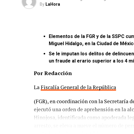
By
LaHora
Elementos de la FGR y de la SSPC cum
Miguel Hidalgo, en la Ciudad de Méxic
Se le imputan los delitos de delincu
un fraude al erario superior a los 4 m
Por Redacción
La
Fiscalía General de la República
(FGR), en coordinación con la Secretaría 
ejecutó una orden de aprehensión en la a
Hinojosa, identificada como apoderada leg
arresto, se eleva a nueve el número de pe
contrabando de combustible.