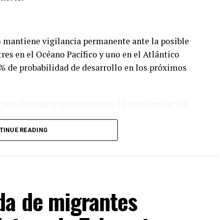
 mantiene vigilancia permanente ante la posible
res en el Océano Pacífico y uno en el Atlántico
% de probabilidad de desarrollo en los próximos
ano, la onda tropical número 25, una circulación
rarán un escenario de lluvias generalizadas a lo
TINUE READING
 sur) y Nayarit (sur).
 Durango, Jalisco, Michoacán, Estado de México,
da de migrantes
 de México, Puebla, Guerrero, Chiapas, Tamaulipas, Nuevo
sí, Colima, Tabasco y Yucatán.