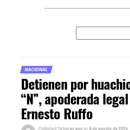
NACIONAL
Detienen por huachic
“N”, apoderada legal 
Ernesto Ruffo
Published
16 horas ago
on
8 de agosto de 2026