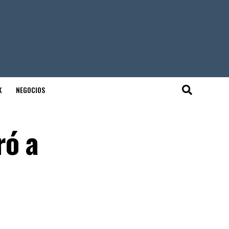
K
NEGOCIOS
ró a