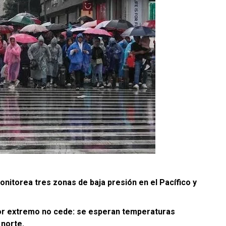
de las redes de contrabando de combustible más
s para la hacienda pública en más de 4 millones de
 del juez de la causa para definir su situación
nitorea tres zonas de baja presión en el Pacífico y
alor extremo no cede: se esperan temperaturas
 norte.