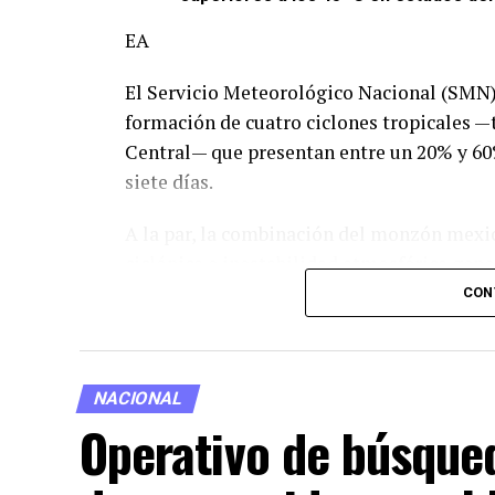
EA
El Servicio Meteorológico Nacional (SMN)
formación de cuatro ciclones tropicales —t
Central— que presentan entre un 20% y 60
siete días.
A la par, la combinación del monzón mexic
ciclónica e inestabilidad atmosférica gene
largo del país:
CON
Lluvias intensas:
Sinaloa (norte, centro y
Lluvias muy fuertes:
Sonora, Chihuahua,
NACIONAL
Veracruz y Oaxaca.
Operativo de búsque
Chubascos con lluvias fuertes:
Ciudad
León, Coahuila, Zacatecas, San Luis Poto