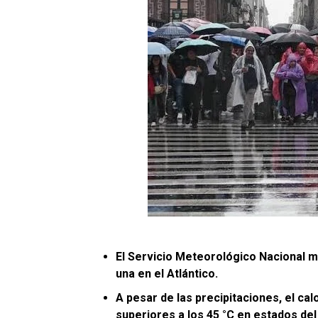
La FGR catalogó esta operación como una 
grandes detectadas, estimando las pérdida
pesos. La detenida fue puesta a disposición
jurídica.
El Servicio Meteorológico Nacional mo
una en el Atlántico.
A pesar de las precipitaciones, el c
superiores a los 45 °C en estados del