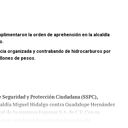
plimentaron la orden de aprehensión en la alcaldía
o.
encia organizada y contrabando de hidrocarburos por
illones de pesos.
de Seguridad y Protección Ciudadana (SSPC),
lcaldía Miguel Hidalgo contra Guadalupe Hernández
al de la empresa Ingemar S.A. de C.V. Con su
rsonas aprehendidas por este esquema de