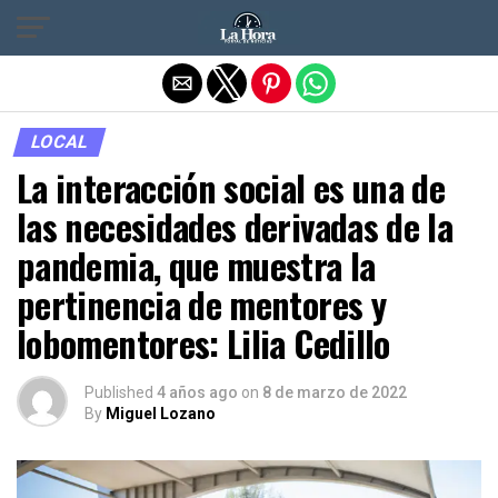
Salir de la versión móvil
LOCAL
La interacción social es una de
las necesidades derivadas de la
pandemia, que muestra la
pertinencia de mentores y
lobomentores: Lilia Cedillo
Published
4 años ago
on
8 de marzo de 2022
By
Miguel Lozano