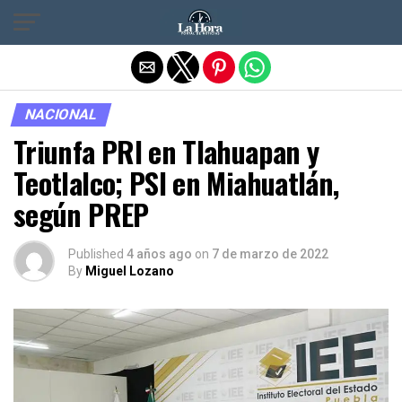
Salir de la versión móvil
NACIONAL
Triunfa PRI en Tlahuapan y
Teotlalco; PSI en Miahuatlán,
según PREP
Published
4 años ago
on
7 de marzo de 2022
By
Miguel Lozano