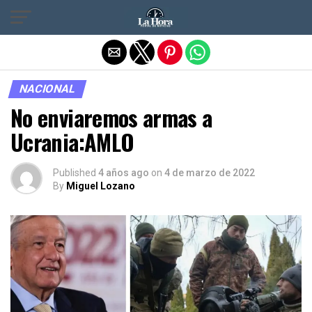
Salir de la versión móvil
NACIONAL
No enviaremos armas a
Ucrania:AMLO
Published
4 años ago
on
4 de marzo de 2022
By
Miguel Lozano