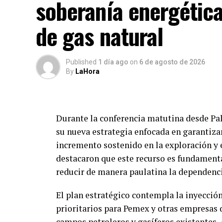
soberanía energétic
Pese a la notable contracción en el volumen
muestran un comportamiento contrastante
de gas natural
conectividad. Las empresas de telecomuni
generales, motivado por una migración pa
y un consumo más elevado de datos móviles
Published
1 día ago
on
6 de agosto de 2026
mercado hacia la calidad por encima de la
By
LaHora
Durante la conferencia matutina desde Pal
su nueva estrategia enfocada en garantizar
incremento sostenido en la exploración y 
destacaron que este recurso es fundamental
reducir de manera paulatina la dependenci
El plan estratégico contempla la inyección
prioritarios para Pemex y otras empresas d
campos petroleros y gasíferos existentes.