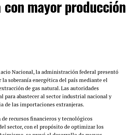
a con mayor producción
 de líneas, las métricas financieras del sector
 impulsado por una mayor valorización de la
caciones reportan un incremento en los ingresos
ulatina de los usuarios hacia esquemas de pospago
, lo que redefine la estrategia comercial del
 cantidad masiva.
acio Nacional, la administración federal presentó
 la soberanía energética del país mediante el
extracción de gas natural. Las autoridades
 para abastecer al sector industrial nacional y
a de las importaciones extranjeras.
 de recursos financieros y tecnológicos
el sector, con el propósito de optimizar los
 Asimismo, se prevé el desarrollo de nuevos