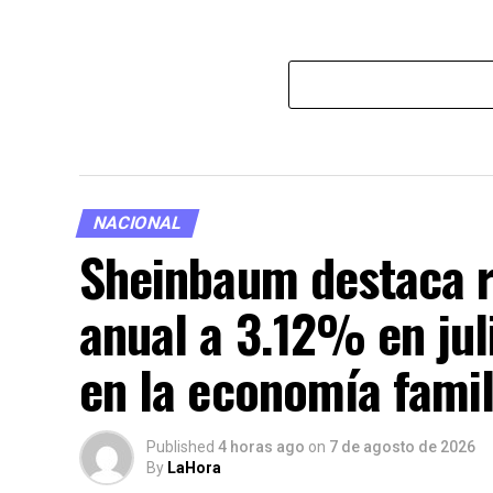
NACIONAL
Sheinbaum destaca re
anual a 3.12% en juli
en la economía famil
Published
4 horas ago
on
7 de agosto de 2026
By
LaHora