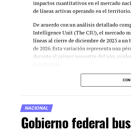
impactos cuantitativos en el mercado nac
de líneas activas operando en el territorio
De acuerdo con un análisis detallado com
Intelligence Unit (The CIU), el mercado m
líneas al cierre de diciembre de 2025 a un 
de 2026. Esta variación representa una pé
durante el primer semestre del año, evide
la industria.
El informe especializado detalla que la m
CON
concentra de manera directa en el segment
modalidad se adquirían con facilidad y sin 
embargo, la obligatoriedad de vincular ca
NACIONAL
Registro de Población (CURP) ha provocad
Gobierno federal bus
inútiles, secundarias o no regularizadas.