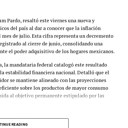
m Pardo, resaltó este viernes una nueva y
cos del país al dar a conocer que la inflación
l mes de julio. Esta cifra representa un decremento
gistrado al cierre de junio, consolidando una
ente el poder adquisitivo de los hogares mexicanos.
, la mandataria federal catalogó este resultado
 estabilidad financiera nacional. Detalló que el
dor se mantiene alineado con las proyecciones
 eficiente sobre los productos de mayor consumo
ida al objetivo permanente estipulado por las
e descenso a la eficacia de los acuerdos
deral, entre los cuales destaca el Paquete Contra
TINUE READING