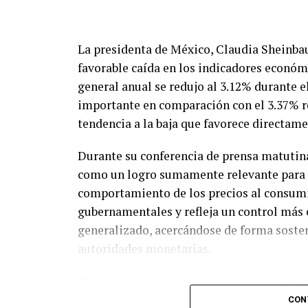
La presidenta de México, Claudia Sheinbau
favorable caída en los indicadores económi
general anual se redujo al 3.12% durante e
importante en comparación con el 3.37% re
tendencia a la baja que favorece directam
Durante su conferencia de prensa matutina
como un logro sumamente relevante para la
comportamiento de los precios al consumi
gubernamentales y refleja un control más
generalizado, acercándose de forma sosten
autoridades monetarias.
Sheinbaum Pardo atribuyó gran parte de est
voluntarios impulsados por el Gobierno Fe
CON