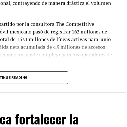
ional, contrayendo de manera drástica el volumen
.
partido por la consultora The Competitive
óvil mexicano pasó de registrar 162 millones de
total de 157.1 millones de líneas activas para junio
rdida neta acumulada de 4.9 millones de accesos
nciando un ajuste complejo para los operadores de
ayor parte de este descalabro numérico se
TINUE READING
o de prepago. Históricamente, las líneas bajo esta
requerir un filtro de identidad estricto;
sin
da número telefónico con la Clave Única de
o la depuración masiva de miles de cuentas
ca fortalecer la