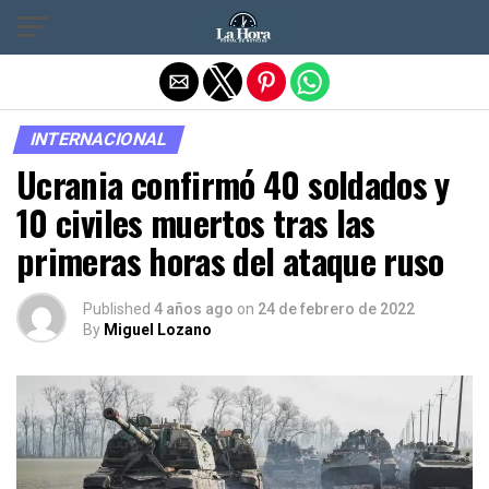
Salir de la versión móvil
INTERNACIONAL
Ucrania confirmó 40 soldados y
10 civiles muertos tras las
primeras horas del ataque ruso
Published
4 años ago
on
24 de febrero de 2022
By
Miguel Lozano