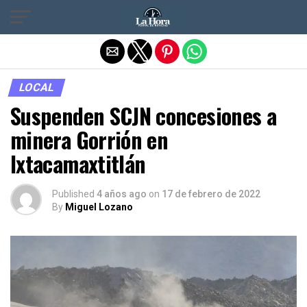
Salir de la versión móvil
LOCAL
Suspenden SCJN concesiones a
minera Gorrión en
Ixtacamaxtitlán
Published
4 años ago
on
17 de febrero de 2022
By
Miguel Lozano