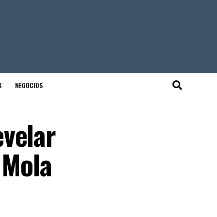
K
NEGOCIOS
evelar
 Mola