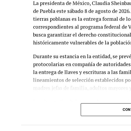
La presidenta de México, Claudia Sheinbau
de Puebla este sábado 8 de agosto de 2026. 
tierras poblanas es la entrega formal de l
correspondientes al programa federal de V
busca garantizar el derecho constituciona
históricamente vulnerables de la població
Durante su estancia en la entidad, se pre
protocolarias en compañía de autoridades 
la entrega de llaves y escrituras a las fam
lineamientos de selección establecidos por
madres jefas de familia, adultos mayores 
Los desarrollos habitacionales inaugurado
servicios básicos garantizados y áreas co
CON
comunitaria. Asimismo, las edificaciones 
eficiencia energética, alineándose con las