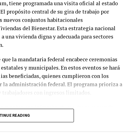
m, tiene programada una visita oficial al estado
El propósito central de su gira de trabajo por
os nuevos conjuntos habitacionales
iviendas del Bienestar. Esta estrategia nacional
l a una vivienda digna y adecuada para sectores
n.
vé que la mandataria federal encabece ceremonias
estatales y municipales. En estos eventos se hará
ilias beneficiadas, quienes cumplieron con los
 la administración federal. El programa prioriza a
y trabajadores con ingresos limitados.
s cuentan con infraestructura urbana renovada,
munes diseñadas para fomentar la convivencia
TINUE READING
incorporan criterios de sustentabilidad ambiental y
 metas de desarrollo sostenible planteadas por el