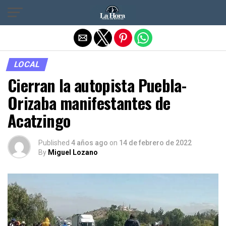
Salir de la versión móvil
LOCAL
Cierran la autopista Puebla-
Orizaba manifestantes de
Acatzingo
Published
4 años ago
on
14 de febrero de 2022
By
Miguel Lozano